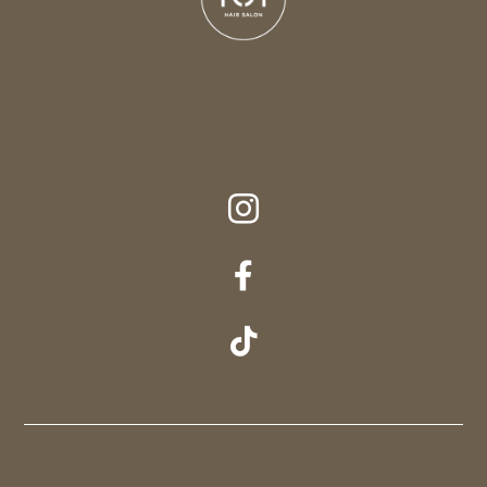


